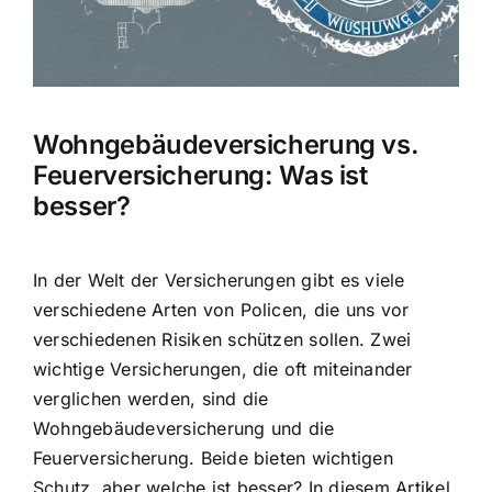
Hausratversicherung
Berufsunfähigkeitsversicherung
Wohngebäudeversicherung vs.
Weitere Tarifvergleiche
Feuerversicherung: Was ist
besser?
Hilfe und Kontakt
In der Welt der Versicherungen gibt es viele
verschiedene Arten von Policen, die uns vor
verschiedenen Risiken schützen sollen. Zwei
wichtige Versicherungen, die oft miteinander
verglichen werden, sind die
Wohngebäudeversicherung und die
Feuerversicherung. Beide bieten wichtigen
Schutz, aber welche ist besser? In diesem Artikel