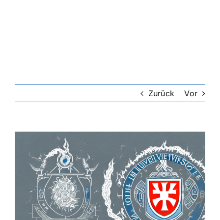
Riester-Rente
Rentenversicherung
Rechtsschutzversicherung
Zurück
Vor
Private Krankenversicherung
Zeige
grösseres
Lebensversicherung
Bild
Hundekrankenversicherung