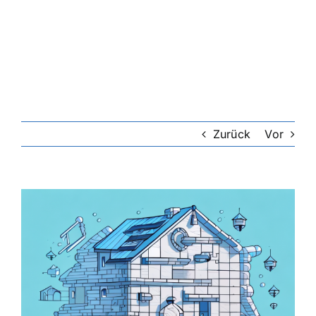
Riester-Rente
Rentenversicherung
Rechtsschutzversicherung
Zurück
Vor
Private Krankenversicherung
Zeige
grösseres
Lebensversicherung
Bild
Hundekrankenversicherung