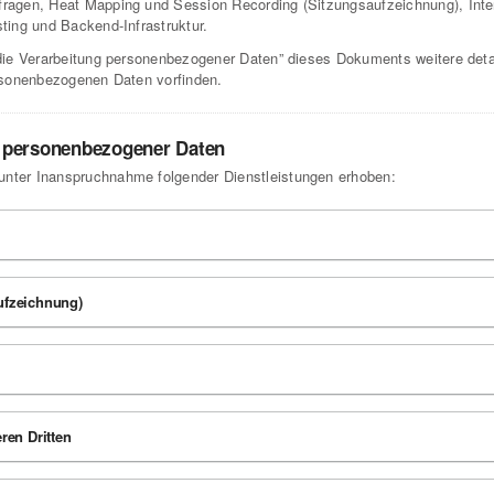
agen, Heat Mapping und Session Recording (Sitzungsaufzeichnung), Interak
ing und Backend-Infrastruktur.
ie Verarbeitung personenbezogener Daten” dieses Dokuments weitere detai
rsonenbezogenen Daten vorfinden.
g personenbezogener Daten
ter Inanspruchnahme folgender Dienstleistungen erhoben:
ufzeichnung)
ren Dritten