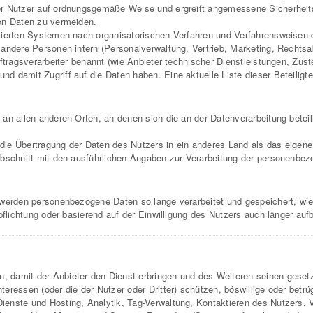
der Nutzer auf ordnungsgemäße Weise und ergreift angemessene Sicherhei
von Daten zu vermeiden.
sierten Systemen nach organisatorischen Verfahren und Verfahrensweisen 
andere Personen intern (Personalverwaltung, Vertrieb, Marketing, Rechtsa
uftragsverarbeiter benannt (wie Anbieter technischer Dienstleistungen, Zu
 damit Zugriff auf die Daten haben. Eine aktuelle Liste dieser Beteiligte
n allen anderen Orten, an denen sich die an der Datenverarbeitung beteilig
ie Übertragung der Daten des Nutzers in ein anderes Land als das eigene
Abschnitt mit den ausführlichen Angaben zur Verarbeitung der personenbez
 werden personenbezogene Daten so lange verarbeitet und gespeichert, wie
pflichtung oder basierend auf der Einwilligung des Nutzers auch länger au
 damit der Anbieter den Dienst erbringen und des Weiteren seinen geset
eressen (oder die der Nutzer oder Dritter) schützen, böswillige oder betr
ienste und Hosting, Analytik, Tag-Verwaltung, Kontaktieren des Nutzers,