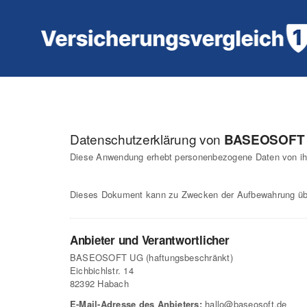
Zum
Inhalt
springen
Datenschutzerklärung von
BASEOSOFT
Diese Anwendung erhebt personenbezogene Daten von ih
Dieses Dokument kann zu Zwecken der Aufbewahrung übe
Anbieter und Verantwortlicher
BASEOSOFT UG (haftungsbeschränkt)
Eichbichlstr. 14
82392 Habach
E-Mail-Adresse des Anbieters:
hallo@baseosoft.de