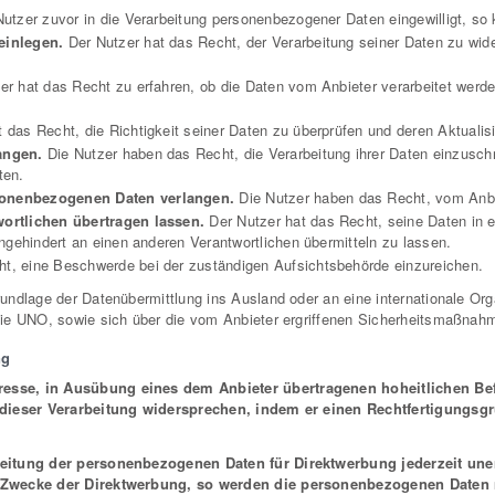
utzer zuvor in die Verarbeitung personenbezogener Daten eingewilligt, so k
einlegen.
Der Nutzer hat das Recht, der Verarbeitung seiner Daten zu wid
r hat das Recht zu erfahren, ob die Daten vom Anbieter verarbeitet werde
 das Recht, die Richtigkeit seiner Daten zu überprüfen und deren Aktualis
angen.
Die Nutzer haben das Recht, die Verarbeitung ihrer Daten einzuschr
ten.
sonenbezogenen Daten verlangen.
Die Nutzer haben das Recht, vom Anbie
wortlichen übertragen lassen.
Der Nutzer hat das Recht, seine Daten in 
ngehindert an einen anderen Verantwortlichen übermitteln zu lassen.
t, eine Beschwerde bei der zuständigen Aufsichtsbehörde einzureichen.
ndlage der Datenübermittlung ins Ausland oder an eine internationale Orga
die UNO, sowie sich über die vom Anbieter ergriffenen Sicherheitsmaßnah
ng
resse, in Ausübung eines dem Anbieter übertragenen hoheitlichen Be
r dieser Verarbeitung widersprechen, indem er einen Rechtfertigungsgr
rbeitung der personenbezogenen Daten für Direktwerbung jederzeit u
r Zwecke der Direktwerbung, so werden die personenbezogenen Daten n