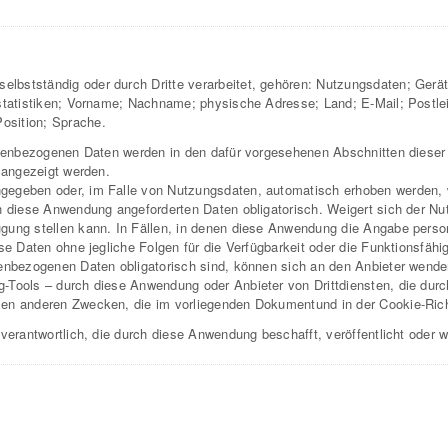
lbstständig oder durch Dritte verarbeitet, gehören: Nutzungsdaten; Gerä
statistiken; Vorname; Nachname; physische Adresse; Land; E-Mail; Postleit
osition; Sprache.
sonenbezogenen Daten werden in den dafür vorgesehenen Abschnitten dieser
g angezeigt werden.
ngegeben oder, im Falle von Nutzungsdaten, automatisch erhoben werden,
ch diese Anwendung angeforderten Daten obligatorisch. Weigert sich der Nu
gung stellen kann. In Fällen, in denen diese Anwendung die Angabe person
ese Daten ohne jegliche Folgen für die Verfügbarkeit oder die Funktionsfäh
nenbezogenen Daten obligatorisch sind, können sich an den Anbieter wende
g-Tools – durch diese Anwendung oder Anbieter von Drittdiensten, die du
en anderen Zwecken, die im vorliegenden Dokumentund in der Cookie-Richt
 verantwortlich, die durch diese Anwendung beschafft, veröffentlicht oder 