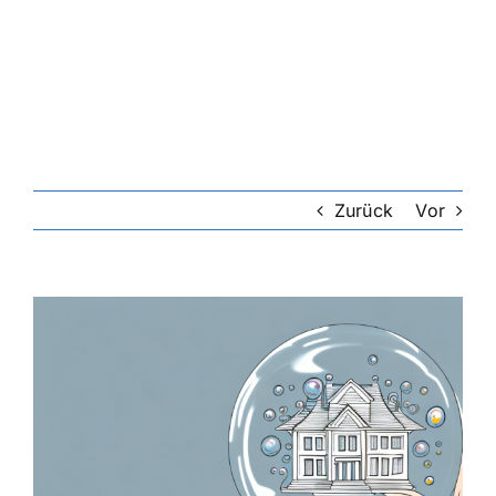
Riester-Rente
Rentenversicherung
Rechtsschutzversicherung
Zurück
Vor
Private Krankenversicherung
Zeige
grösseres
Lebensversicherung
Bild
Hundekrankenversicherung