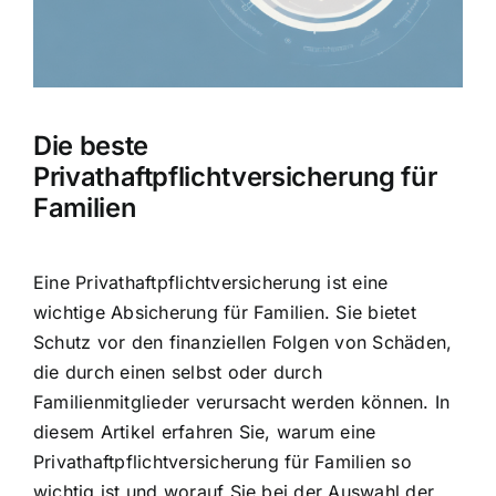
Hausratversicherung
Berufsunfähigkeitsversicherung
Die beste
Weitere Tarifvergleiche
Privathaftpflichtversicherung für
Familien
Hilfe und Kontakt
Eine Privathaftpflichtversicherung ist eine
wichtige Absicherung für Familien. Sie bietet
Schutz vor den finanziellen Folgen von Schäden,
die durch einen selbst oder durch
Familienmitglieder verursacht werden können. In
diesem Artikel erfahren Sie, warum eine
Privathaftpflichtversicherung für Familien so
wichtig ist und worauf Sie bei der Auswahl der