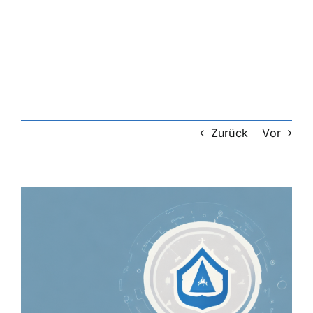
Riester-Rente
Rentenversicherung
Rechtsschutzversicherung
Zurück
Vor
Private Krankenversicherung
Zeige
grösseres
Lebensversicherung
Bild
Hundekrankenversicherung