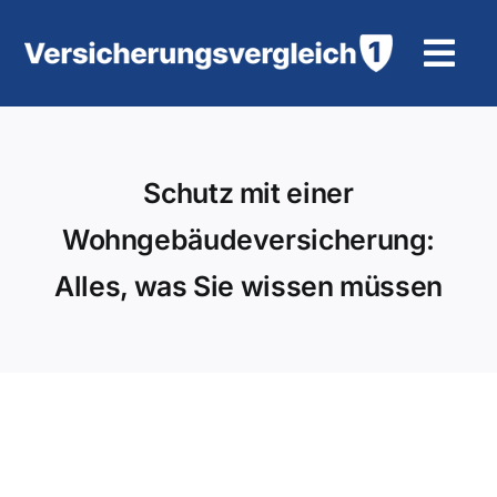
Zum
Inhalt
Tog
springen
Navi
Wohngebäudeversicherung
Schutz mit einer
KFZ-Versicherung
Wohngebäudeversicherung:
Motorradversicherung
Alles, was Sie wissen müssen
Unfallversicherung
Tierhalter-/ Pferdehaftpflicht
Rürup-Rente