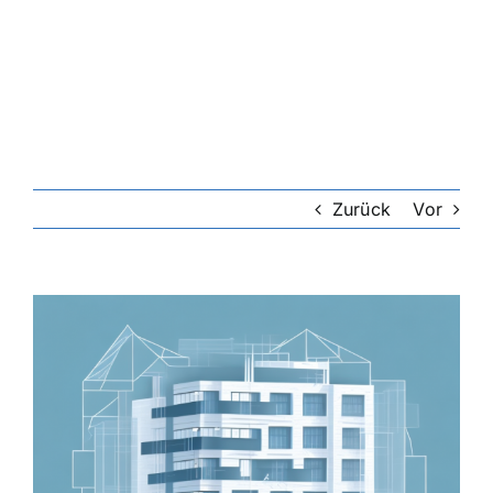
Riester-Rente
Rentenversicherung
Rechtsschutzversicherung
Zurück
Vor
Private Krankenversicherung
Zeige
grösseres
Lebensversicherung
Bild
Hundekrankenversicherung