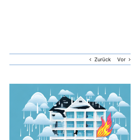
Riester-Rente
Rentenversicherung
Rechtsschutzversicherung
Zurück
Vor
Private Krankenversicherung
Zeige
grösseres
Lebensversicherung
Bild
Hundekrankenversicherung