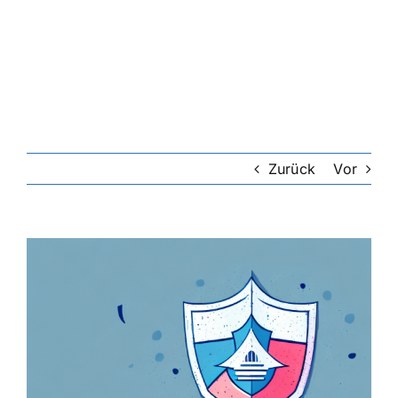
Riester-Rente
Rentenversicherung
Rechtsschutzversicherung
Zurück
Vor
Private Krankenversicherung
Zeige
grösseres
Lebensversicherung
Bild
Hundekrankenversicherung