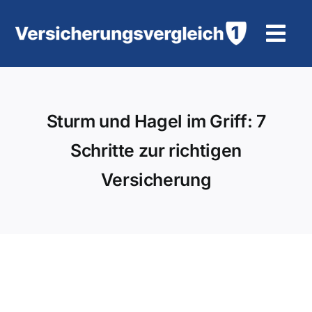
Zum
Inhalt
Tog
springen
Navi
Wohngebäudeversicherung
Sturm und Hagel im Griff: 7
KFZ-Versicherung
Schritte zur richtigen
Motorradversicherung
Versicherung
Unfallversicherung
Tierhalter-/ Pferdehaftpflicht
Rürup-Rente