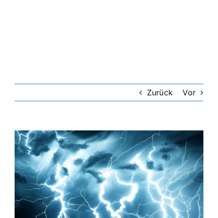
Riester-Rente
Rentenversicherung
Rechtsschutzversicherung
Zurück
Vor
Private Krankenversicherung
Zeige
grösseres
Lebensversicherung
Bild
Hundekrankenversicherung