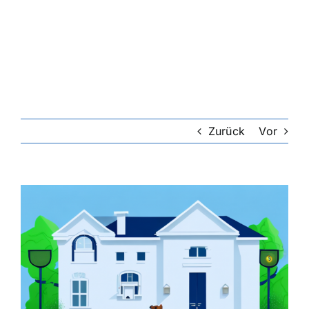
Riester-Rente
Rentenversicherung
Rechtsschutzversicherung
Zurück
Vor
Private Krankenversicherung
Zeige
grösseres
Lebensversicherung
Bild
Hundekrankenversicherung