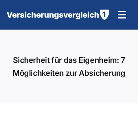
Zum
Inhalt
Tog
springen
Navi
Wohngebäudeversicherung
KFZ-Versicherung
Sicherheit für das Eigenheim: 7
Möglichkeiten zur Absicherung
Motorradversicherung
Unfallversicherung
Tierhalter-/ Pferdehaftpflicht
Rürup-Rente