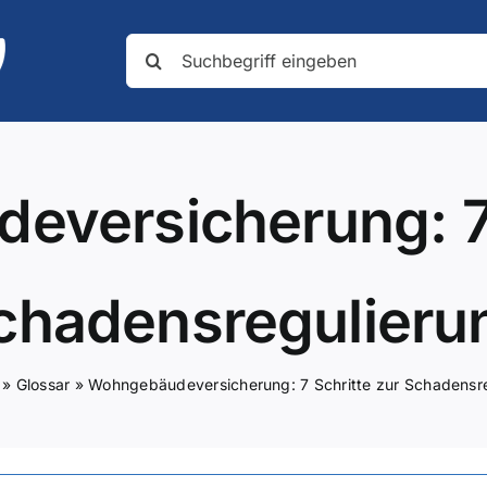
Suche
nach:
versicherung: 7 
chadensregulieru
»
Glossar
»
Wohngebäudeversicherung: 7 Schritte zur Schadensr