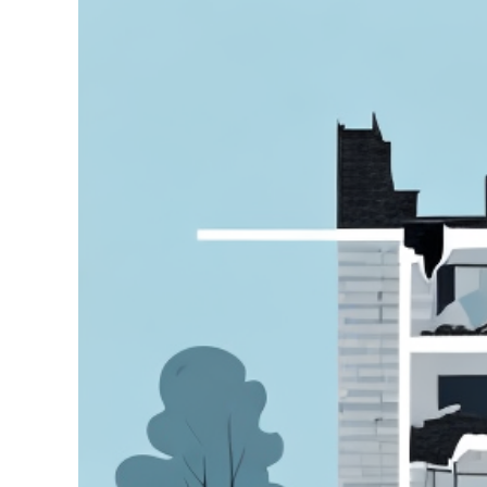
grösseres
Bild