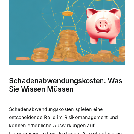
Hausratversicherung
Bild
Berufsunfähigkeitsversicherung
Weitere Tarifvergleiche
Hilfe und Kontakt
Schadenabwendungskosten: Was
Sie Wissen Müssen
Schadenabwendungskosten spielen eine
entscheidende Rolle im Risikomanagement und
können erhebliche Auswirkungen auf
Unternehmen haben. In diesem Artikel definieren