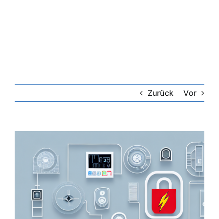
Riester-Rente
Rentenversicherung
Rechtsschutzversicherung
Zurück
Vor
Private Krankenversicherung
Zeige
grösseres
Lebensversicherung
Bild
Hundekrankenversicherung