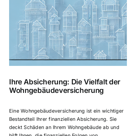
Hausratversicherung
Bild
Berufsunfähigkeitsversicherung
Weitere Tarifvergleiche
Hilfe und Kontakt
Ihre Absicherung: Die Vielfalt der
Wohngebäudeversicherung
Eine Wohngebäudeversicherung ist ein wichtiger
Bestandteil Ihrer finanziellen Absicherung. Sie
deckt Schäden an Ihrem Wohngebäude ab und
hilft Ihnen, die
finanziellen Folgen von