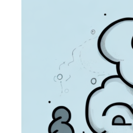
grösseres
Bild