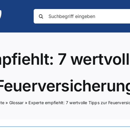
Suche
nach:
fiehlt: 7 wertvol
Feuerversicherun
ite
»
Glossar
»
Experte empfiehlt: 7 wertvolle Tipps zur Feuervers