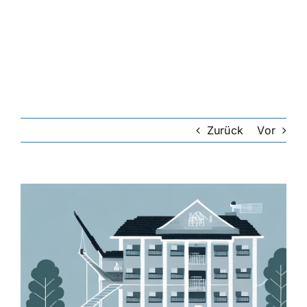
Riester-Rente
Rentenversicherung
Rechtsschutzversicherung
Zurück
Vor
Private Krankenversicherung
Zeige
grösseres
Lebensversicherung
Bild
Hundekrankenversicherung