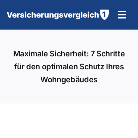
Zum
Inhalt
Tog
springen
Navi
Wohngebäudeversicherung
Maximale Sicherheit: 7 Schritte
KFZ-Versicherung
für den optimalen Schutz Ihres
Motorradversicherung
Wohngebäudes
Unfallversicherung
Tierhalter-/ Pferdehaftpflicht
Rürup-Rente