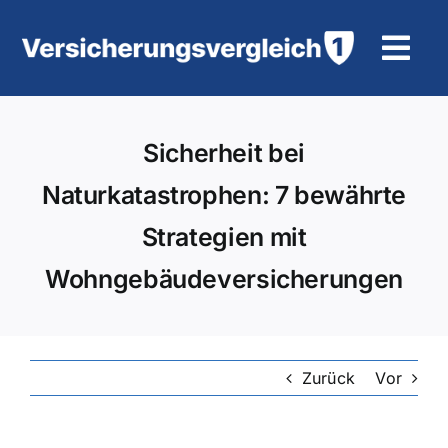
Zum
Inhalt
Tog
springen
Navi
Wohngebäudeversicherung
Sicherheit bei
KFZ-Versicherung
Naturkatastrophen: 7 bewährte
Strategien mit
Motorradversicherung
Wohngebäudeversicherungen
Unfallversicherung
Tierhalter-/ Pferdehaftpflicht
Zurück
Vor
Rürup-Rente