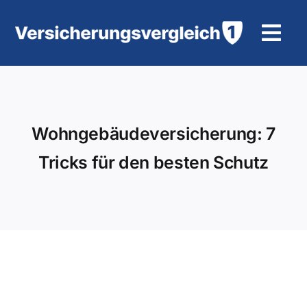
Zum
Inhalt
Tog
springen
Navi
Wohngebäudeversicherung
KFZ-Versicherung
Wohngebäudeversicherung: 7
Tricks für den besten Schutz
Motorradversicherung
Unfallversicherung
Tierhalter-/ Pferdehaftpflicht
Rürup-Rente