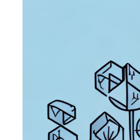
grösseres
Bild