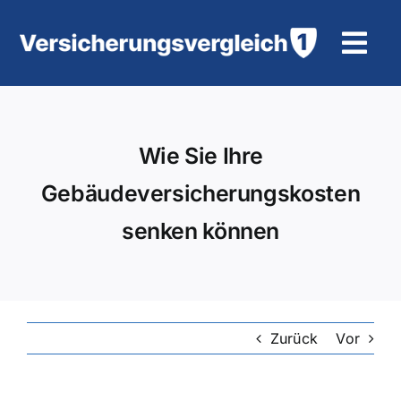
Zum
Inhalt
Tog
springen
Navi
Wohngebäudeversicherung
Wie Sie Ihre
KFZ-Versicherung
Gebäudeversicherungskosten
Motorradversicherung
senken können
Unfallversicherung
Tierhalter-/ Pferdehaftpflicht
Zurück
Vor
Rürup-Rente