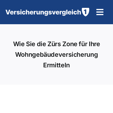
Zum
Inhalt
Tog
springen
Navi
Wohngebäudeversicherung
Wie Sie die Zürs Zone für Ihre
KFZ-Versicherung
Wohngebäudeversicherung
Motorradversicherung
Ermitteln
Unfallversicherung
Tierhalter-/ Pferdehaftpflicht
Rürup-Rente