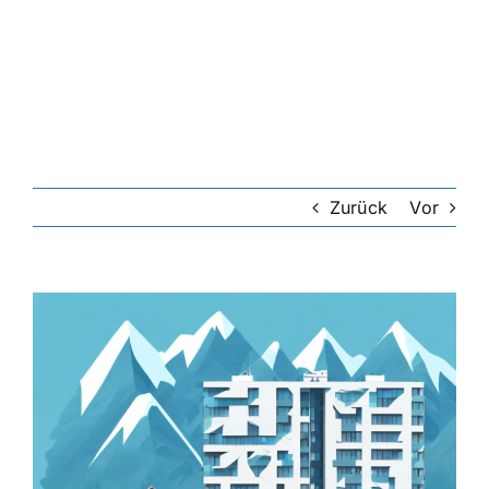
Riester-Rente
Rentenversicherung
Rechtsschutzversicherung
Zurück
Vor
Private Krankenversicherung
Zeige
grösseres
Lebensversicherung
Bild
Hundekrankenversicherung