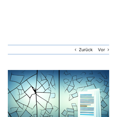
Riester-Rente
Rentenversicherung
Rechtsschutzversicherung
Zurück
Vor
Private Krankenversicherung
Zeige
grösseres
Lebensversicherung
Bild
Hundekrankenversicherung