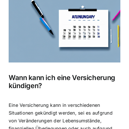
Hausratversicherung
Bild
Berufsunfähigkeitsversicherung
Weitere Tarifvergleiche
Hilfe und Kontakt
Wann kann ich eine Versicherung
kündigen?
Eine Versicherung kann in verschiedenen
Situationen gekündigt werden, sei es aufgrund
von Veränderungen der Lebensumstände,
finanziellen Überlegungen oder auch aufgrund