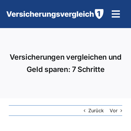
Zum
Inhalt
Tog
springen
Navi
Wohngebäudeversicherung
KFZ-Versicherung
Versicherungen vergleichen und
Geld sparen: 7 Schritte
Motorradversicherung
Unfallversicherung
Tierhalter-/ Pferdehaftpflicht
Zurück
Vor
Rürup-Rente