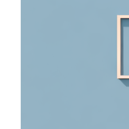
grösseres
Bild