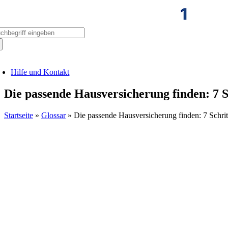
Zum
Inhalt
springen
che
ch:
oggle
avigation
Hilfe und Kontakt
Die passende Hausversicherung finden: 7 
Startseite
»
Glossar
»
Die passende Hausversicherung finden: 7 Schri