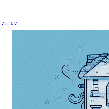
Zurück
Vor
Zeige
grösseres
Bild