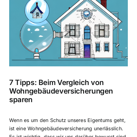
Hausratversicherung
Bild
Berufsunfähigkeitsversicherung
Weitere Tarifvergleiche
Hilfe und Kontakt
7 Tipps: Beim Vergleich von
Wohngebäudeversicherungen
sparen
Wenn es um den Schutz unseres Eigentums geht,
ist eine Wohngebäudeversicherung unerlässlich.
Es ist wichtig, dass wir uns darüber bewusst sind,