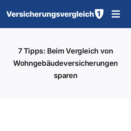
Zum
Inhalt
Tog
springen
Navi
Wohngebäudeversicherung
7 Tipps: Beim Vergleich von
KFZ-Versicherung
Wohngebäudeversicherungen
Motorradversicherung
sparen
Unfallversicherung
Tierhalter-/ Pferdehaftpflicht
Rürup-Rente