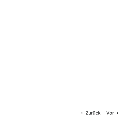
Riester-Rente
Rentenversicherung
Rechtsschutzversicherung
Private Krankenversicherung
Lebensversicherung
Hundekrankenversicherung
Zurück
Vor