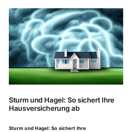
Hausratversicherung
Zeige
grösseres
Berufsunfähigkeitsversicherung
Bild
Weitere Tarifvergleiche
Hilfe und Kontakt
Sturm und Hagel: So sichert Ihre
Hausversicherung ab
Sturm und Hagel: So sichert Ihre