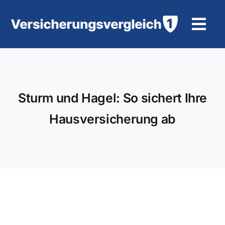
Zum
Inhalt
Tog
springen
Navi
Wohngebäudeversicherung
KFZ-Versicherung
Sturm und Hagel: So sichert Ihre
Hausversicherung ab
Motorradversicherung
Unfallversicherung
Tierhalter-/ Pferdehaftpflicht
Rürup-Rente