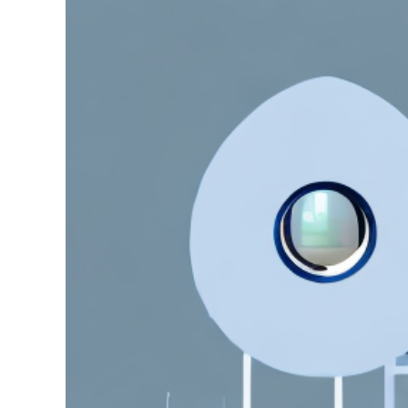
grösseres
Bild