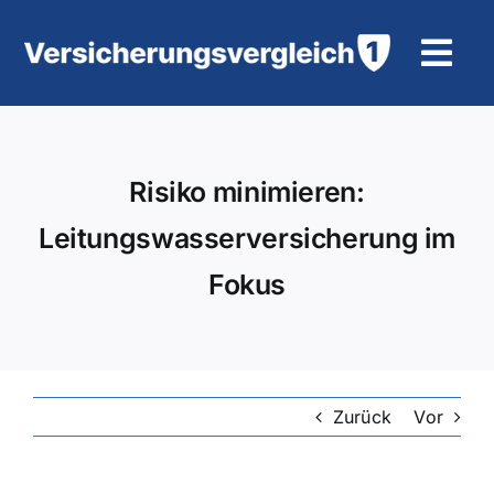
Zum
Inhalt
Tog
springen
Navi
Wohngebäudeversicherung
Risiko minimieren:
KFZ-Versicherung
Leitungswasserversicherung im
Motorradversicherung
Fokus
Unfallversicherung
Tierhalter-/ Pferdehaftpflicht
Zurück
Vor
Rürup-Rente