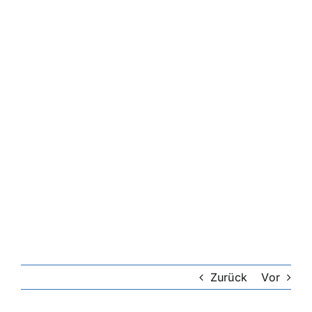
Riester-Rente
Rentenversicherung
Rechtsschutzversicherung
Private Krankenversicherung
Lebensversicherung
Hundekrankenversicherung
Zurück
Vor