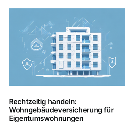
Hausratversicherung
Zeige
grösseres
Berufsunfähigkeitsversicherung
Bild
Weitere Tarifvergleiche
Hilfe und Kontakt
Rechtzeitig handeln:
Wohngebäudeversicherung für
Eigentumswohnungen