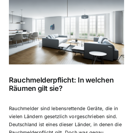
Hausratversicherung
Bild
Berufsunfähigkeitsversicherung
Weitere Tarifvergleiche
Hilfe und Kontakt
Rauchmelderpflicht: In welchen
Räumen gilt sie?
Rauchmelder sind lebensrettende Geräte
, die in
vielen Ländern gesetzlich vorgeschrieben sind.
Deutschland ist eines dieser Länder, in denen die
Rauchmelderpflicht gilt. Doch was genau