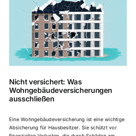
Hausratversicherung
Bild
Berufsunfähigkeitsversicherung
Weitere Tarifvergleiche
Hilfe und Kontakt
Nicht versichert: Was
Wohngebäudeversicherungen
ausschließen
Eine Wohngebäudeversicherung ist eine wichtige
Absicherung für Hausbesitzer. Sie schützt vor
finanziellen Verlusten, die durch Schäden am