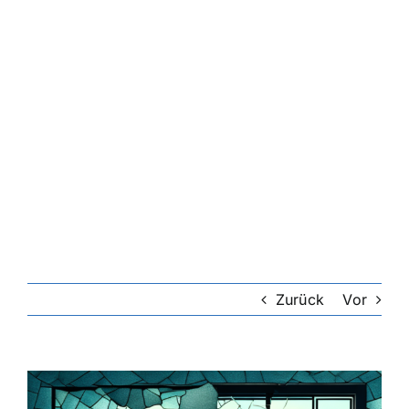
Riester-Rente
Rentenversicherung
Rechtsschutzversicherung
Private Krankenversicherung
Lebensversicherung
Zurück
Vor
Hundekrankenversicherung
Zeige
grösseres