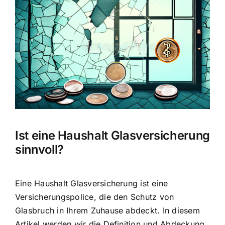
Hausratversicherung
Bild
Berufsunfähigkeitsversicherung
Weitere Tarifvergleiche
Hilfe und Kontakt
Ist eine Haushalt Glasversicherung
sinnvoll?
Eine Haushalt Glasversicherung ist eine
Versicherungspolice, die den
Schutz von
Glasbruch in Ihrem Zuhause
abdeckt. In diesem
Artikel werden wir die Definition und Abdeckung