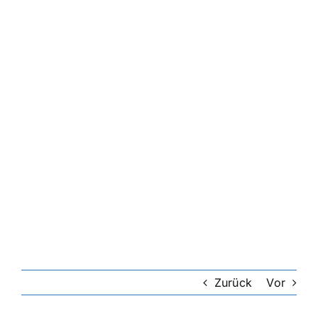
Riester-Rente
Rentenversicherung
Rechtsschutzversicherung
Private Krankenversicherung
Lebensversicherung
Hundekrankenversicherung
Zurück
Vor