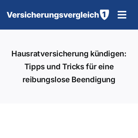
Zum
Inhalt
Tog
springen
Navi
Wohngebäudeversicherung
Hausratversicherung kündigen:
KFZ-Versicherung
Tipps und Tricks für eine
Motorradversicherung
reibungslose Beendigung
Unfallversicherung
Tierhalter-/ Pferdehaftpflicht
Rürup-Rente