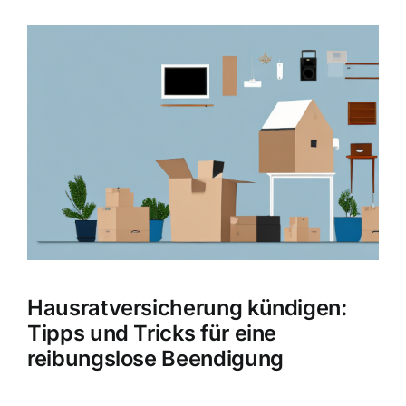
Hausratversicherung
Zeige
grösseres
Berufsunfähigkeitsversicherung
Bild
Weitere Tarifvergleiche
Hilfe und Kontakt
Hausratversicherung kündigen:
Tipps und Tricks für eine
reibungslose Beendigung