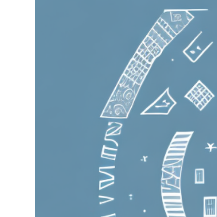
grösseres
Bild