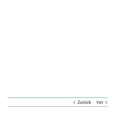
Riester-Rente
Rentenversicherung
Rechtsschutzversicherung
Private Krankenversicherung
Lebensversicherung
Hundekrankenversicherung
Zurück
Vor