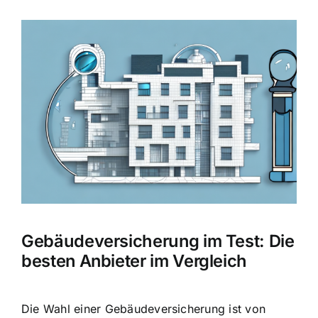
Hausratversicherung
Zeige
grösseres
Berufsunfähigkeitsversicherung
Bild
Weitere Tarifvergleiche
Hilfe und Kontakt
Gebäudeversicherung im Test: Die
besten Anbieter im Vergleich
Die Wahl einer Gebäudeversicherung ist von