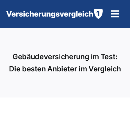
Zum
Inhalt
Tog
springen
Navi
Wohngebäudeversicherung
KFZ-Versicherung
Gebäudeversicherung im Test:
Die besten Anbieter im Vergleich
Motorradversicherung
Unfallversicherung
Tierhalter-/ Pferdehaftpflicht
Rürup-Rente