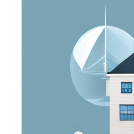
grösseres
Bild