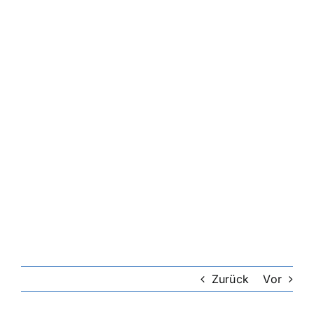
Riester-Rente
Rentenversicherung
Rechtsschutzversicherung
Private Krankenversicherung
Lebensversicherung
Hundekrankenversicherung
Zurück
Vor