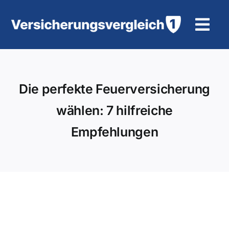
Zum
Inhalt
Tog
springen
Navi
Wohngebäudeversicherung
Die perfekte Feuerversicherung
KFZ-Versicherung
wählen: 7 hilfreiche
Motorradversicherung
Empfehlungen
Unfallversicherung
Tierhalter-/ Pferdehaftpflicht
Rürup-Rente