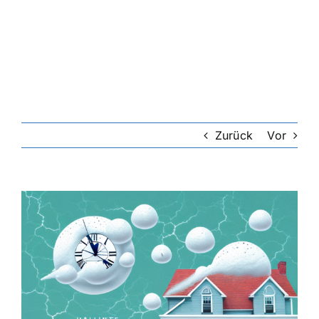
Riester-Rente
Rentenversicherung
Rechtsschutzversicherung
Zurück
Vor
Private Krankenversicherung
Zeige
grösseres
Lebensversicherung
Bild
Hundekrankenversicherung