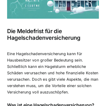
Hausratversicherung
Berufsunfähigkeitsversicherung
Die Meldefrist für die
Weitere Tarifvergleiche
Hagelschadenversicherung
Hilfe und Kontakt
Eine
Hagelschadenversicherung kann für
Hausbesitzer von großer Bedeutung sein
.
Schließlich kann ein Hagelsturm erhebliche
Schäden verursachen und hohe finanzielle Kosten
verursachen. Doch es gibt viele Aspekte, die man
verstehen muss, um die Vorteile einer solchen
Versicherung voll auszuschöpfen.
Was ist eine Hagelschadenversicherung?