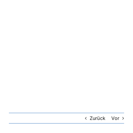
Riester-Rente
Rentenversicherung
Rechtsschutzversicherung
Private Krankenversicherung
Lebensversicherung
Hundekrankenversicherung
Zurück
Vor