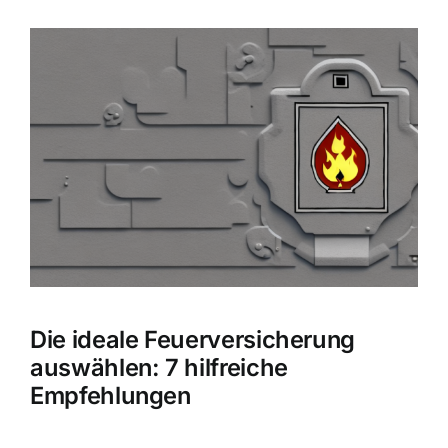
Hausratversicherung
Zeige
grösseres
Berufsunfähigkeitsversicherung
Bild
Weitere Tarifvergleiche
Hilfe und Kontakt
Die ideale Feuerversicherung
auswählen: 7 hilfreiche
Empfehlungen