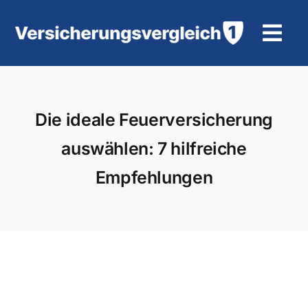
Zum
Inhalt
Tog
springen
Navi
Wohngebäudeversicherung
Die ideale Feuerversicherung
KFZ-Versicherung
auswählen: 7 hilfreiche
Motorradversicherung
Empfehlungen
Unfallversicherung
Tierhalter-/ Pferdehaftpflicht
Rürup-Rente