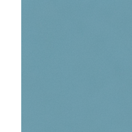
grösseres
Bild