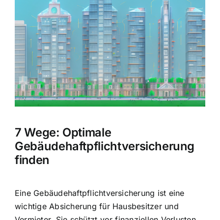
Hausratversicherung
Bild
Berufsunfähigkeitsversicherung
Weitere Tarifvergleiche
Hilfe und Kontakt
7 Wege: Optimale
Gebäudehaftpflichtversicherung
finden
Eine Gebäudehaftpflichtversicherung ist eine
wichtige Absicherung für Hausbesitzer und
Vermieter. Sie schützt vor finanziellen Verlusten,