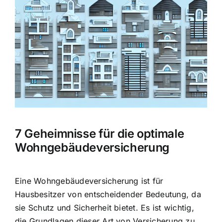
Hausratversicherung
Bild
Berufsunfähigkeitsversicherung
Weitere Tarifvergleiche
Hilfe und Kontakt
7 Geheimnisse für die optimale
Wohngebäudeversicherung
Eine Wohngebäudeversicherung ist für
Hausbesitzer von entscheidender Bedeutung, da
sie Schutz und Sicherheit bietet. Es ist wichtig,
die Grundlagen dieser Art von Versicherung zu