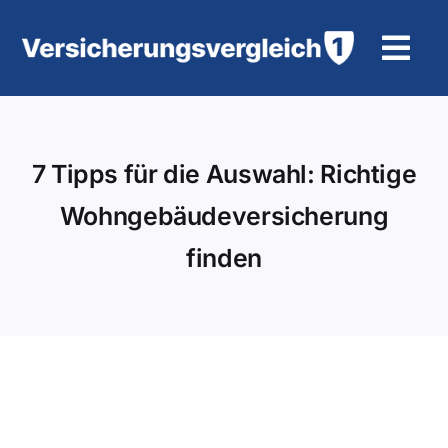
Zum
Inhalt
Tog
springen
Navi
Wohngebäudeversicherung
7 Tipps für die Auswahl: Richtige
KFZ-Versicherung
Wohngebäudeversicherung
Motorradversicherung
finden
Unfallversicherung
Tierhalter-/ Pferdehaftpflicht
Rürup-Rente