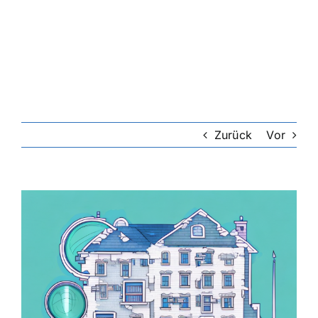
Riester-Rente
Rentenversicherung
Rechtsschutzversicherung
Zurück
Vor
Private Krankenversicherung
Zeige
grösseres
Lebensversicherung
Bild
Hundekrankenversicherung