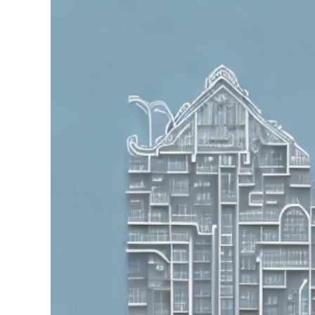
grösseres
Bild