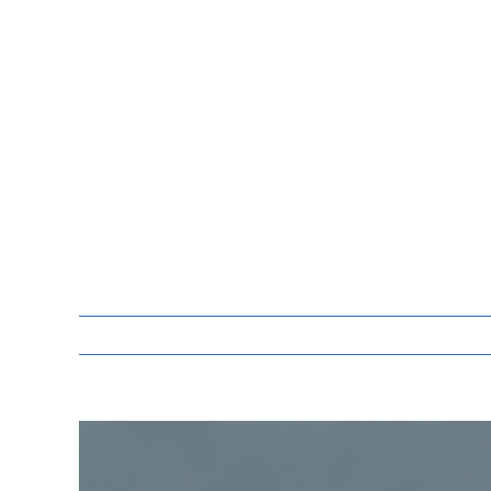
Zeige
grösseres