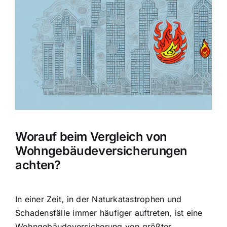
Hausratversicherung
Bild
Berufsunfähigkeitsversicherung
Weitere Tarifvergleiche
Hilfe und Kontakt
Worauf beim Vergleich von
Wohngebäudeversicherungen
achten?
In einer Zeit, in der Naturkatastrophen und
Schadensfälle immer häufiger auftreten, ist eine
Wohngebäudeversicherung von größter