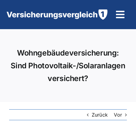
Zum
Inhalt
Tog
springen
Navi
Wohngebäudeversicherung
Wohngebäudeversicherung:
KFZ-Versicherung
Sind Photovoltaik-/Solaranlagen
Motorradversicherung
versichert?
Unfallversicherung
Tierhalter-/ Pferdehaftpflicht
Zurück
Vor
Rürup-Rente