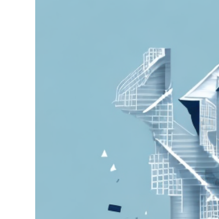
grösseres
Bild